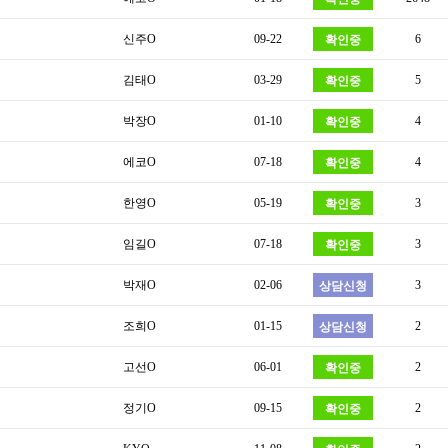
신주O
09-22
6
확인중
김태O
03-29
5
확인중
박장O
01-10
4
확인중
에코O
07-18
4
확인중
한영O
05-19
3
확인중
임길O
07-18
3
확인중
박재O
02-06
3
상담신청
조희O
01-15
2
상담신청
고선O
06-01
2
확인중
정기O
09-15
2
확인중