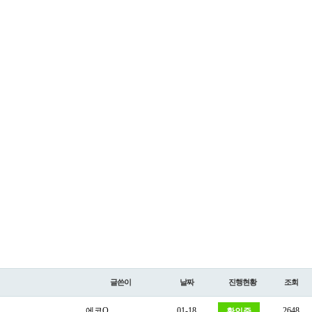
글쓴이
날짜
진행현황
조회
에코O
01-18
2648
확인중